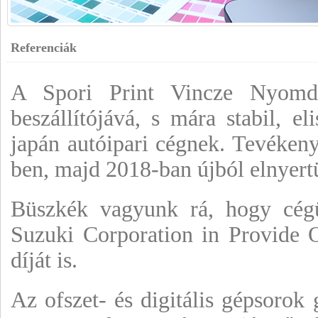
Referenciák
A Spori Print Vincze Nyomd
beszállítójává, s mára stabil, el
japán autóipari cégnek. Tevéken
ben, majd 2018-ban újból elnyertü
Büszkék vagyunk rá, hogy cég
Suzuki Corporation in Provide 
díját is.
Az ofszet- és digitális gépsorok 