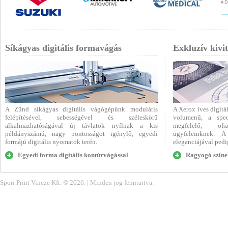
Síkágyas digitális formavágás
Exkluzív kivi
A Zünd síkágyas digitális vágógépünk moduláris
A Xerox íves digitá
felépítésével, sebességével és széleskörű
volumenű, a spec
alkalmazhatóságával új távlatok nyílnak a kis
megfelelő, ofs
példányszámú, nagy pontosságot igénylő, egyedi
ügyfeleinknek. A
formájú digitális nyomatok terén.
eleganciájával pedig
Egyedi forma digitális kontúrvágással
Ragyogó színe
Spori Print Vincze Kft. ©
2026. | Minden jog fenntartva.